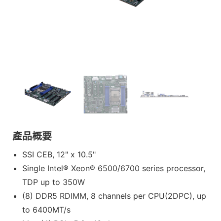
產品概要
SSI CEB, 12" x 10.5"
Single Intel® Xeon® 6500/6700 series processor,
TDP up to 350W
(8) DDR5 RDIMM, 8 channels per CPU(2DPC), up
to 6400MT/s