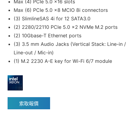
Max (4) PCIe 5.0 x16 slots
Max (6) PCIe 5.0 x8 MCIO 8i connectors
(3) SlimlineSAS 4i for 12 SATA3.0
(2) 2280/22110 PCIe 5.0 x2 NVMe M.2 ports
(2) 10Gbase-T Ethernet ports
(3) 3.5 mm Audio Jacks (Vertical Stack: Line-in /
Line-out / Mic-in)
(1) M.2 2230 A-E key for Wi-Fi 6/7 module
索取報價