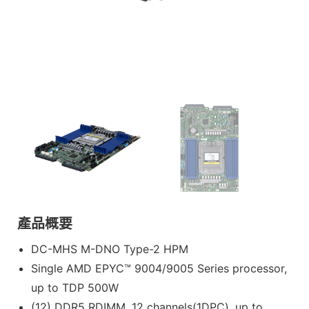
產品概要
DC-MHS M-DNO Type-2 HPM
Single AMD EPYC™ 9004/9005 Series processor,
up to TDP 500W
(12) DDR5 RDIMM, 12 channels(1DPC), up to