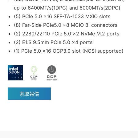
up to 6400MT/s(1DPC) and 6000MT/s(2DPC)
(5) PCIe 5.0 x16 SFF-TA-1033 MXIO slots
(8) Far-Side PCIe5.0 x8 MCIO 8i connectors
(2) 2280/22110 PCIe 5.0 x2 NVMe M.2 ports
(2) E1.S 9.5mm PCIe 5.0 x4 ports
(1) PCIe 5.0 x16 OCP3.0 slot (NCSI supported)
索取報價