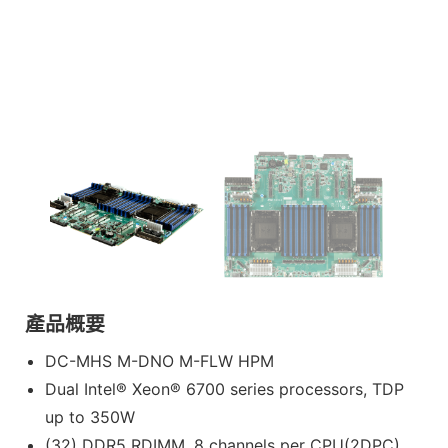
產品概要
DC-MHS M-DNO M-FLW HPM
Dual Intel® Xeon® 6700 series processors, TDP
up to 350W
(32) DDR5 RDIMM, 8 channels per CPU(2DPC),