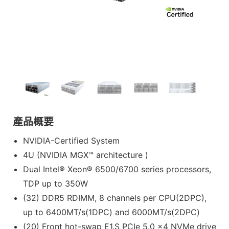
產品概要
NVIDIA-Certified System
4U (NVIDIA MGX™ architecture )
Dual Intel® Xeon® 6500/6700 series processors,
TDP up to 350W
(32) DDR5 RDIMM, 8 channels per CPU(2DPC),
up to 6400MT/s(1DPC) and 6000MT/s(2DPC)
(20) Front hot-swap E1.S PCIe 5.0 x4 NVMe drive