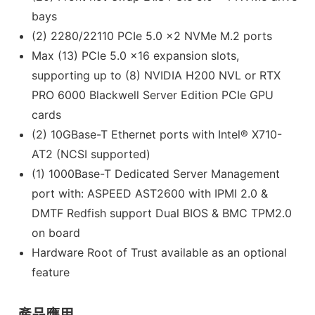
bays
(2) 2280/22110 PCIe 5.0 x2 NVMe M.2 ports
Max (13) PCIe 5.0 x16 expansion slots,
supporting up to (8) NVIDIA H200 NVL or RTX
PRO 6000 Blackwell Server Edition PCIe GPU
cards
(2) 10GBase-T Ethernet ports with Intel® X710-
AT2 (NCSI supported)
(1) 1000Base-T Dedicated Server Management
port with: ASPEED AST2600 with IPMI 2.0 &
DMTF Redfish support Dual BIOS & BMC TPM2.0
on board
Hardware Root of Trust available as an optional
feature
產品應用