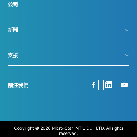
公司
新聞
支援
關注我們
Copyright © 2026 Micro-Star INT'L CO., LTD. All rights
reserved.